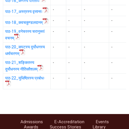
पाठ-16_कर्णस्य परितापः
-
-
-
-
पाठ-17_अस्त्रस्य वृत्तान्तः
-
-
-
-
पाठ-18_कवचकुण्डलदानम्
पाठ-19_वनेचरस्य चरानुरूपं
-
-
-
-
वचनम्
पाठ-20_कपटस्य दुर्योधनस्य
-
-
-
-
धर्माचरणम्
पाठ-21_शङ्कितस्य
-
-
-
-
दुर्योधनस्य नीतिकौशलम्
पाठ-22_युधिष्ठिरस्य प्रबोधः
-
-
-
-
Admissions
E-Accreditation
Events
Awards
Success Stories
Library