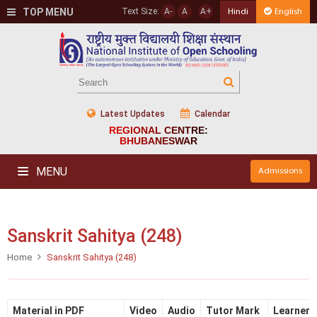
TOP MENU
Text Size:
A-
A
A+
Hindi
English
Latest Updates
Calendar
REGIONAL CENTRE:
BHUBANESWAR
MENU
Admissions
Sanskrit Sahitya (248)
Home
Sanskrit Sahitya (248)
Material in PDF
Video
Audio
Tutor Mark
Learner's