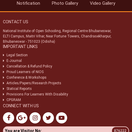
Notification
Photo Gallery
Video Gallery
CONTACT US
National Institute of Open Schooling, Regional Centre Bhubaneswar,
ELTI Campus, Maitri Vihar, Near Fortune Towers, Chandrasekharpur,
Bhubaneswar - 751023 (Odisha)
IMPORTANT LINKS
Legal Section
E-Journal
Cancellation & Refund Policy
Proud Learners of NIOS
Conference & Workshops
Articles/Papers/Research Projects
Statical Reports
Provisions For Learners With Disability
CPGRAM
CONNECT WITH US
You are Visitor No:
876222