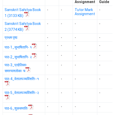
Assignment
Guide
Sanskrit Sahitya Book
-
-
Tutor Mark
-
Assignment
1 (3133 KB)
Sanskrit Sahitya Book
-
-
-
-
2 (3774 KB)
प्रथम पृष्ठ
-
-
-
-
-
-
-
-
पाठ-1_सुभाषितानि- १
-
-
-
-
पाठ-2_सुभाषितानि- २
पाठ-3_प्रहेलिकाः
-
-
-
-
समस्याश्लोकाः च
पाठ-4_वेतालपञ्चविंशतिः-१
-
-
-
-
पाठ-5_वेतालपञ्चविंशतिः-२
-
-
-
-
-
-
-
-
पाठ-6_शुकसप्ततिः